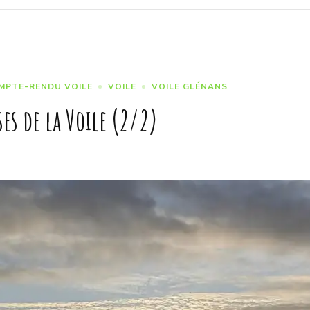
MPTE-RENDU VOILE
VOILE
VOILE GLÉNANS
es de la Voile (2/2)