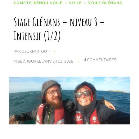
COMPTE-RENDU VOILE
VOILE
VOILE GLÉNANS
Stage Glénans – niveau 3 –
Intensif (1/2)
PAR
DEUXPARTOUT
SUR
4 COMMENTAIRES
MISE À JOUR LE
JANVIER 13, 2026
STAGE
GLÉNANS
–
NIVEAU
3
–
INTENSIF
(1/2)