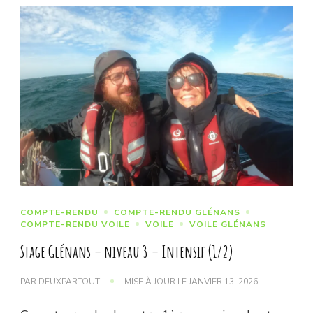
COMPTE-RENDU
COMPTE-RENDU GLÉNANS
COMPTE-RENDU VOILE
VOILE
VOILE GLÉNANS
Stage Glénans – niveau 3 – Intensif (1/2)
PAR
DEUXPARTOUT
MISE À JOUR LE
JANVIER 13, 2026