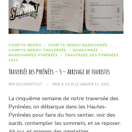
COMPTE-RENDU
COMPTE-RENDU RANDONNÉE
COMPTE-RENDU TRAVERSÉE
RANDONNÉE
RANDONNÉES PYRÉNÉES
TRAVERSÉE DES PYRÉNÉES
2022
Traversée des Pyrénées – 5 – Arrivage de touristes
PAR
DEUXPARTOUT
MISE À JOUR LE
JANVIER 12, 2026
La cinquième semaine de notre traversée des
Pyrénées, on débarque dans les Hautes-
Pyrénées pour faire du hors sentier, voir des
isards, contempler les sommets, et se reposer.
Ah oui, et manger des omelettes.