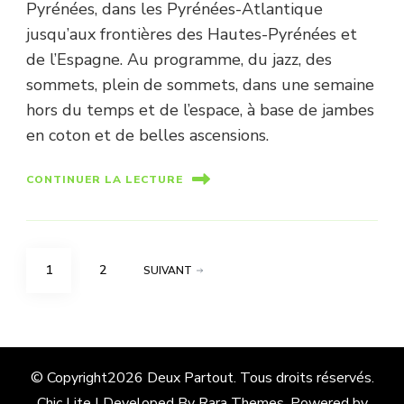
Pyrénées, dans les Pyrénées-Atlantique
jusqu’aux frontières des Hautes-Pyrénées et
de l’Espagne. Au programme, du jazz, des
sommets, plein de sommets, dans une semaine
hors du temps et de l’espace, à base de jambes
en coton et de belles ascensions.
CONTINUER LA LECTURE
Pagination
PAGE
PAGE
1
2
SUIVANT
des
publications
© Copyright2026
Deux Partout
. Tous droits réservés.
Chic Lite | Developed By
Rara Themes
. Powered by